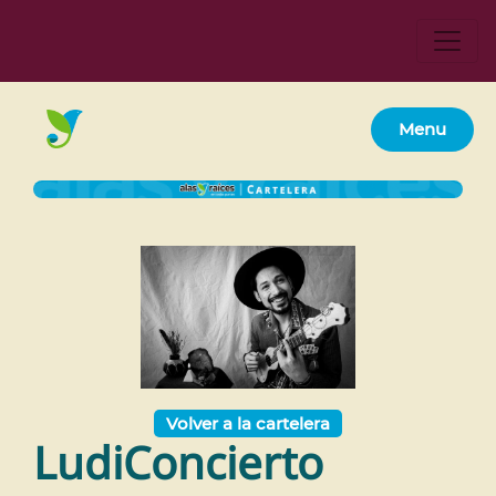
Menu
Volver a la cartelera
LudiConcierto