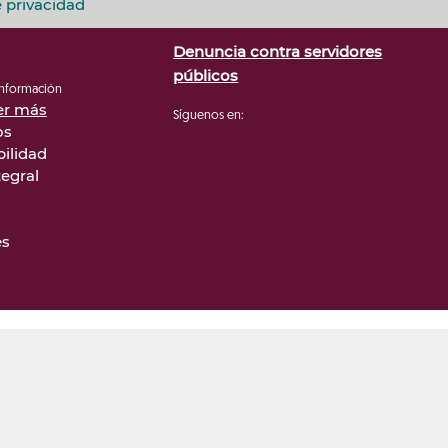
e privacidad
Denuncia contra servidores
públicos
 información
er más
Síguenos en:
os
bilidad
tegral
es