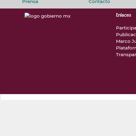
Prensa
Contacto
Enlaces
Particip
Publicac
Marco Ju
Platafor
Transpa