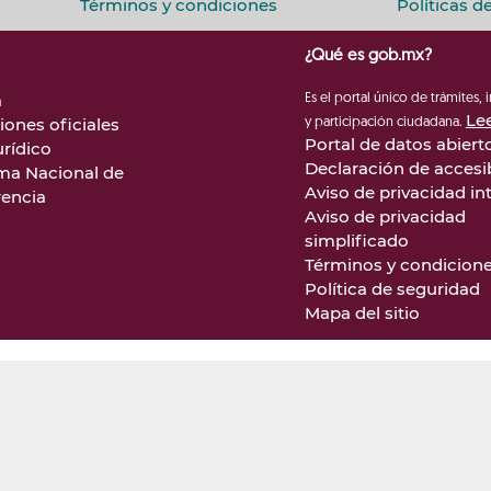
Términos y condiciones
Políticas d
¿Qué es gob.mx?
a
Es el portal único de trámites,
Le
iones oficiales
y participación ciudadana.
Portal de datos abiert
rídico
Declaración de accesi
ma Nacional de
Aviso de privacidad in
rencia
Aviso de privacidad
simplificado
Términos y condicion
Política de seguridad
Mapa del sitio